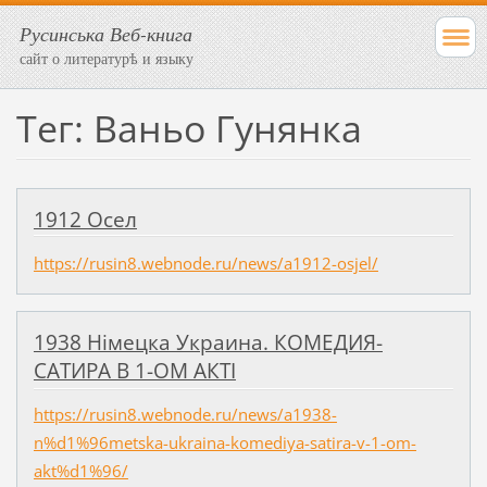
Русинська Веб-книга
сайт о литературѣ и языку
Тег: Ваньо Гунянка
1912 Осел
https://rusin8.webnode.ru/news/a1912-osjel/
1938 Німецка Украина. КОМЕДИЯ-
САТИРА В 1-ОМ АКТІ
https://rusin8.webnode.ru/news/a1938-
n%d1%96metska-ukraina-komediya-satira-v-1-om-
akt%d1%96/