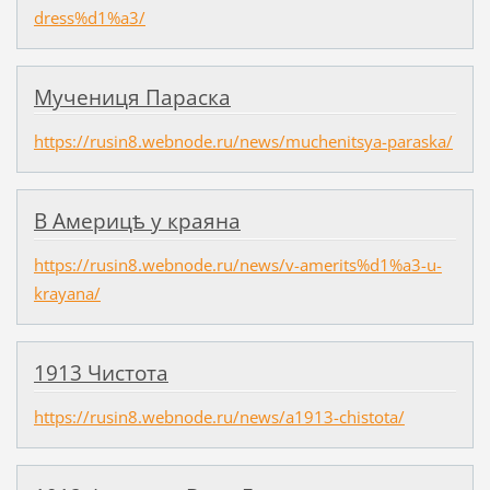
dress%d1%a3/
Мучениця Параска
https://rusin8.webnode.ru/news/muchenitsya-paraska/
В Америцѣ у краяна
https://rusin8.webnode.ru/news/v-amerits%d1%a3-u-
krayana/
1913 Чистота
https://rusin8.webnode.ru/news/a1913-chistota/