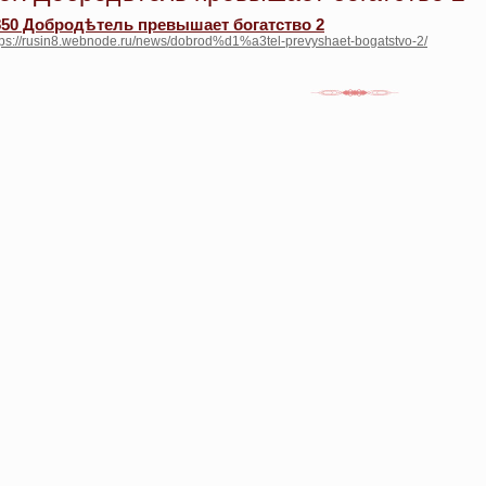
850 Добродѣтель превышает богатство 2
tps://rusin8.webnode.ru/news/dobrod%d1%a3tel-prevyshaet-bogatstvo-2/