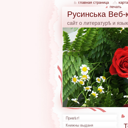
главная страница
карта
печать
Русинська Веб-
сайт о литературѣ и язы
Привѣт!
Т
Книжны выданя