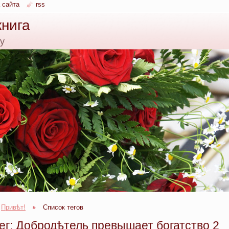
 сайта
rss
книга
ку
Привѣт!
Список тегов
ег: Добродѣтель превышает богатство 2