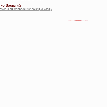
йко Василий
tps://rusin8.webnode.ru/news/ujko-vasilij/