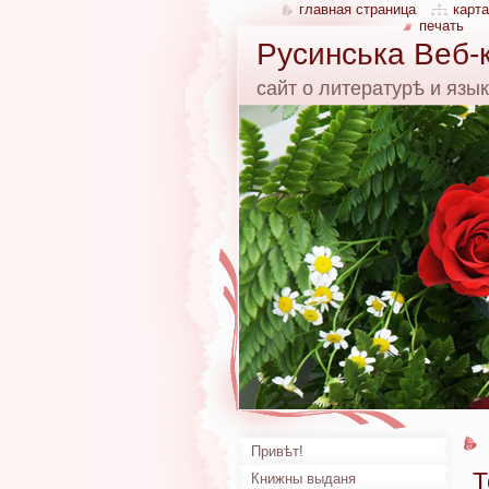
главная страница
карта
печать
Русинська Веб-
сайт о литературѣ и язы
Привѣт!
Т
Книжны выданя