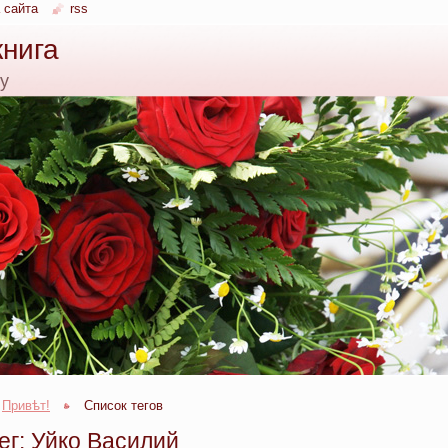
 сайта
rss
книга
ку
Привѣт!
Список тегов
ег: Уйко Василий