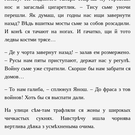
нос и загаслый цигаретлик. – Тису сьме уночи
перешли. Як думаш, ци годны нас ищи завернути
назад? Вѣдь вшиткы мосты сьме за собов розсадили.
И конѣ ся тачают на ногах. И гачатко, щи й тото
ледвы костми трясе…
– Де у чорта завернут назад! – залав ем розмержено.
– Русы нам пяты приступают, держат нас у регулѣ.
Войну сьме уже стратили. Скорше бы нам забрати ся
домов…
– То нам галиба, – сплюнул Янош. – До фраса з тов
войнов! Хоть бы ся выспати дали.
На улици сѣм-там трафляли ся жоны у широкых
чичкастых сукнях. Навстрѣчу ишла чорнява
вертлива дѣвка з усмѣхненыма очима.