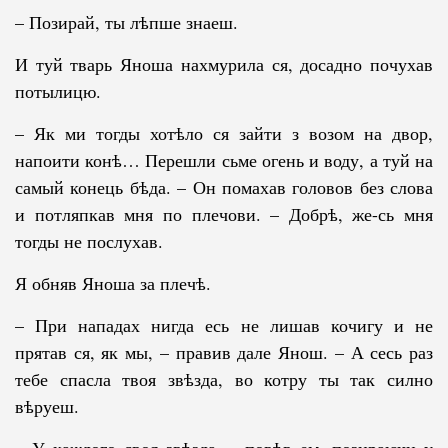
– Позирай, ты лѣпше знаеш.
И туй тварь Яноша нахмурила ся, досадно почухав
потылицю.
– Як ми тогды хотѣло ся зайти з возом на двор,
напоити конѣ… Пе­ре­шли сьме огень и воду, а туй на
самый конець бѣда. – Он помахав го­ло­вов без слова
и потляпкав мня по плечови. – Добрѣ, же-сь мня
тогды не по­слухав.
Я обняв Яноша за плечѣ.
– При нападах нигда есь не лишав кочигу и не
прятав ся, як мы, – правив дале Янош. – А сесь раз
тебе спасла твоя звѣзда, во котру ты так силно
вѣруеш.