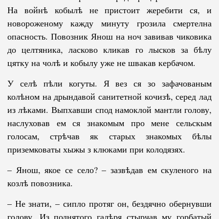
На вой­нѣ кобылѣ не пристоит жеребити ся, и
новороженому кажду минуту грозила смертелна
опасность. Повозник Янош на ноч завивав чиковика
до целтяника, ласково кликав го лысков за бѣлу
цятку на чолѣ и кобылу уже не швакав кербачом.
У селѣ пѣли когуты. Я вез ся зо зафачованым
колѣном на дрындавой са­ни­тетной кочизѣ, серед лад
из лѣками. Выпхавши спод намоклой ман­т­ли голову,
наслуховав ем ся знакомым про мене сельскым
голосам, стрѣчав як старых знакомых бѣлы
приземковаты хыжы з клюками при колодязях.
– Янош, якое се село? – зазвѣдав ем скуленого на
козлѣ повозника.
– Не знати, – сипло протяг он, бездячно обернувши
голову. Из под­ня­того галѣря стырчав му горбатый