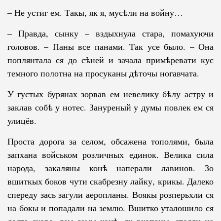
– Не устиг ем. Такы, як я, мусѣли на войну…
– Правда, сынку – вздыхнула стара, помахуючи
головов. – Паны все панами. Так усе было. – Она
поплянтала ся до сѣней и зачала примѣревати кус
темного полотна на просуканы дѣточы ногавчата.
У густых бурянах зорвав ем невелику бѣлу астру и
заклав собѣ у нотес. Зануреный у думы повлек ем ся
улицёв.
Проста дорога за селом, обсажена тополями, была
запхана войськом роз­личных единок. Велика сила
народа, закаляны конѣ наперали лавинов. Зо
вшиткых боков чути скабрезну лайку, крикы. Далеко
спереду зась загу­ли аеропланы. Воякы розперьхли ся
на бокы и попадали на землю. Вшитко уталошило ся