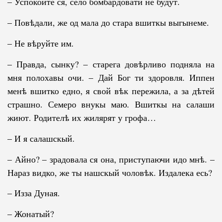
– Успокойте ся, село бомбардовати не будут.
– Повѣдали, же од мала до стара вшиткы выгынеме.
– Не вѣруйте им.
– Правда, сынку? – старега довѣрливо подняла на
мня полохавы очи. – Дай Бог ти здоровля. Иппен
менѣ вшитко едно, я свой вѣк пережила, а за дѣтей
страшно. Семеро внукы маю. Вшиткы на салаши
жиют. Родителѣ их жилярят у грофа…
– И я салашскый.
– Айно? – зрадовала ся она, приступаючи идо мнѣ. –
Нараз видко, же ты нашскый чоловѣк. Издалека есь?
– Изза Дуная.
– Жонатый?