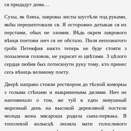
ся придадут дома…
Сухы, як бляха, лавровы листы шустѣли под руками,
якбы пере­шеп­товали ся. Я осторожно дотыкав ся их
перстами, обых не зломив. Вѣдь окрем лаврового
вѣнця поетови нич ся не обстало. Пиля непознатого
гроба Петевфия никто теперь не буде стояти з
похыленов головов, не украсит ю цвѣтами. З цѣлого
сердця любив бых потискнути руку тому, кто принес
сесь вѣнець великому поету.
Дверѣ направо стояли роствором до тѣсной коморкы
з голыма стѣ­на­ми и выкривеныма дилями. Нич не
напоминало о том, же туй в еден зимушный
морозный день на высокой деревляной постели
молода жона мясароша родила сына-первака. В
тополевой колысцѣ люляла мати голос­ливого