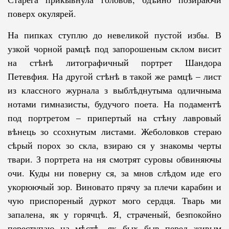
поверх окулярей.
На пипках ступлю до невеликой пустой избы. В
узкой чорной рамцѣ под запорошеным склом висит
на стѣнѣ литографичный портрет Шандора
Петевфия. На другой стѣнѣ в такой же рамцѣ – лист
из классного журнала з выблѣднутыма одличныма
нотами гимназисты, будучого поета. На по­да­мен­тѣ
под портретом – припертый на стѣну лавровый
вѣнець зо ссох­ну­тым листами. Жеболовков стераю
сѣрый порох зо скла, взираю ся у зна­ко­мы черты
твари. З портрета на ня смотрят суровы обвиняючы
очи. Куды ни поверну ся, за мнов слѣдом иде его
укорюючый зор. Виновато прячу за пле­чи карабин и
чую приспореный дуркот мого сердця. Тварь ми
запалена, як у горячцѣ. Я, страченый, безпокойно
переступаю на мѣстѣ, як бых быв пе­ред живым