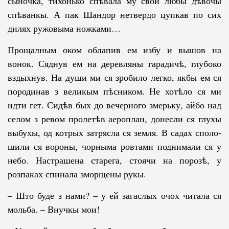
сыночка, тихонько спѣвала му свои любы дѣвочы
спѣванкы. А пак Шандор нетвердо цупкав по сих
дилях ружовыма ножками…
Прощалным оком облапив ем избу и вышов на
вонок. Сяднув ем на деревляны гарадичѣ, глубоко
вздыхнув. На души ми ся зробило легко, як­бы ем ся
породинав з великым пѣсником. Не хотѣло ся ми
идти гет. Сидѣв бых до вечерного змерьку, айбо над
селом з ревом пролетѣв аероплан, до­несли ся глухы
выбухы, од котрых затрясла ся земля. В садах споло­
ши­ли ся вороны, чорныма ровтами поднимали ся у
небо. Настрашена старега, сто­ячи на порозѣ, у
розпаках спинала зморщены рукы.
– Што буде з нами? – у ей загаслых очох читала ся
мольба. – Внучкы мои!