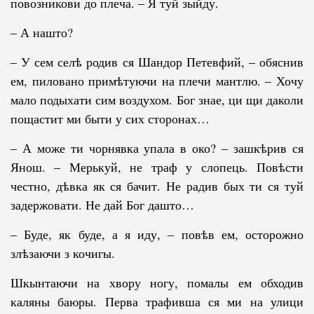
повозникови до плеча. – Я туй зыйду.
– А нашто?
– У сем селѣ родив ся Шандор Петевфий, – обяснив
ем, пиловано примѣтуючи на плечи мантлю. – Хочу
мало подыхати сим воздухом. Бог знае, ци щи даколи
пощастит ми быти у сих сторонах…
– А може ти чорнявка упала в око? – зашкѣрив ся
Янош. – Мерькуй, не траф у слопець. Повѣсти
честно, дѣвка як ся бачит. Не радив бых ти ся туй
задержовати. Не дай Бог дашто…
– Буде, як буде, а я иду, – повѣв ем, осторожно
злѣзаючи з кочигы.
Шкынтаючи на хвору ногу, помалы ем обходив
каляны баюры. Перва трафивша ся ми на улици