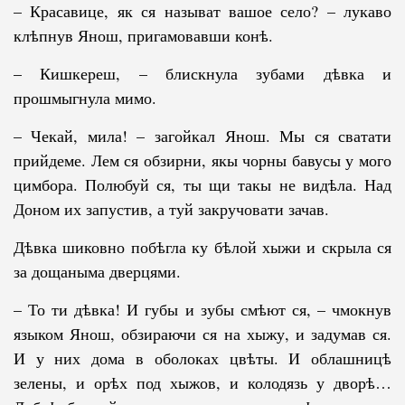
– Красавице, як ся называт вашое село? – лукаво
клѣпнув Янош, при­­гамовавши конѣ.
– Кишкереш, – блискнула зубами дѣвка и
прошмыгнула мимо.
– Чекай, мила! – загойкал Янош. Мы ся сватати
прийдеме. Лем ся об­зирни, якы чорны бавусы у мого
цимбора. Полюбуй ся, ты щи такы не видѣла. Над
Доном их запустив, а туй закручовати зачав.
Дѣвка шиковно побѣгла ку бѣлой хыжи и скрыла ся
за дощаныма дверцями.
– То ти дѣвка! И губы и зубы смѣют ся, – чмокнув
языком Янош, обзираючи ся на хыжу, и задумав ся.
И у них дома в оболоках цвѣты. И облашницѣ
зелены, и орѣх под хыжов, и колодязь у дворѣ…