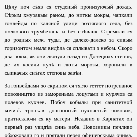
Цѣлу ноч сѣяв ся студеный пронизуючый дождь.
Сѣрым хмуравым ра­­ном, до ниткы мокры, чапкали
гонвейды по каляной улици розтяглого села, без
полкового трумбеташа и без спѣваня. Стремили ся
до родных меж, туды, де далеко-далеко за сивым
горизонтом земля видѣла ся сплы­вати з небом. Скоро
два рокы, як они люнули назад из Донецкых степов,
де их косили кулѣ и люты морозы, хоронили в
сыпкачых снѣгах степовы завѣи.
За гонвейдами зо скрипом ся тягло гетгет потрепаное
повозництво из замореныма лоцугами и курячов ся
полевов кухнев. Побоч кобылы при санитетной
кочизѣ тропкав довгоногый пухнастый чиковик,
притискаючи ся ку матери. Недавно в Карпатах он
первый раз увидѣв синь неба. Повоз­ни­кы печливо
обхожовали го и прятали перед офицерскыма очима.