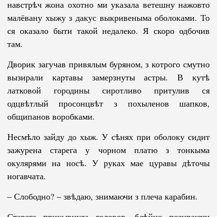
навстрѣч жона охотно ми указала ветешну на­жовто
малёвану хыжу з дакус выкривеныма оболоками. То
ся оказало бы­ти такой недалеко. Я скоро одбочив
там.
Дворик загучав привялым буряном, з котрого смутно
вызирали кар­та­вы замерзнуты астры. В кутѣ
латковой городины сиротливо притулив ся
одцвѣтлый просонцвѣт з похыленов шапков,
общипанов воробками.
Несмѣло зайду до хыж. У сѣнях при оболоку сидит
зажурена старега у чорном платю з тонкыма
окулярями на носѣ. У руках мае цуравы дѣточы
ногавчата.
– Слободно? – звѣдаю, знимаючи з плеча карабин.
Старега прикывнула головов, бдѣйно позираючи