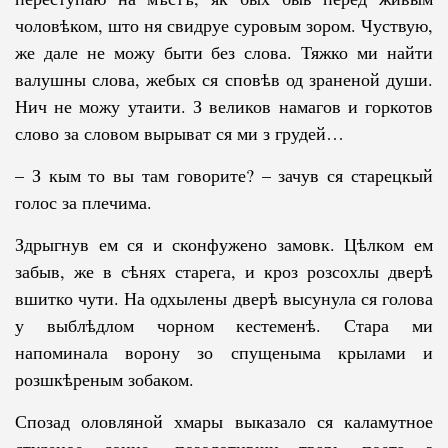
чоловѣком, што ня свидруе суровым зором. Чуствую,
же да­ле не можу быти без слова. Тяжко ми найти
валушны слова, жебых ся спо­вѣв од зраненой души.
Нич не можу утаити. З великов намагов и горкотов
сло­во за словом вырыват ся ми з грудей…
– З кым то вы там говорите? – зачув ся старецкый
голос за пле­чи­ма.
Здрыгнув ем ся и сконфужено замовк. Цѣлком ем
забыв, же в сѣ­нях старега, и кроз розсохлы дверѣ
вшитко чути. На одхылены дверѣ вы­су­нула ся голова
у выблѣдлом чорном кестеменѣ. Стара ми
напоминала воро­ну зо спущеныма крылами и
розшкѣреным зобаком.
Спозад оловляной хмары выказало ся каламутное
студеное сонце, по­зо­лотивши тварь поета з