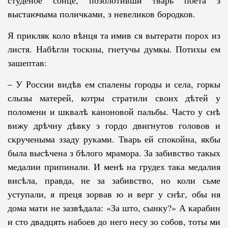
выстаючыма поличками, з невеликов бородков.
Я прикляк коло вѣнця та имив ся вытерати порох из
листя. Набѣгли тоск­ны, гнетучы думкы. Потихы ем
зашептав:
– У России видѣв ем спалены городы и села, горкы
слызы матерей, кот­ры стратили своих дѣтей у
поломени и шквалѣ каноновой пальбы. Час­то у снѣ
вижу дрѣчну дѣвку з гордо двигнутов головов и
скрученыма ззаду руками. Тварь ей спокойна, якбы
была высѣчена з бѣлого мрамора. За за­бив­ство такых
медалии припинали. И менѣ на грудех така медалия
висѣла, правда, не за забивство, но коли сьме
уступали, я преця зорвав ю и верг у снѣг, обы ня
дома мати не зазвѣдала: «За што, сынку?» А карабин
и сто двадцять набоев до него несу зо собов, тоты ми