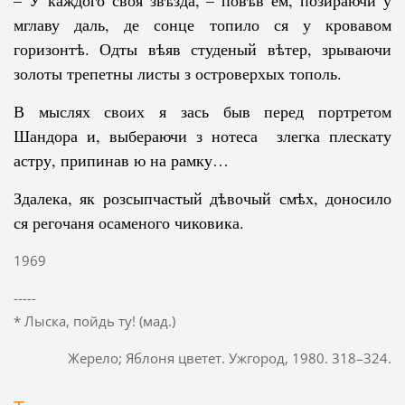
– У каждого своя звѣзда, – повѣв ем, позираючи у
мглаву даль, де сон­це топило ся у кровавом
горизонтѣ. Одты вѣяв студеный вѣтер, зры­ва­ю­чи
золоты трепетны листы з островерхых тополь.
В мыслях своих я зась быв перед портретом
Шандора и, выбераючи з нотеса злегка плескату
астру, припинав ю на рамку…
Здалека, як розсыпчастый дѣвочый смѣх, доносило
ся регочаня осаменого чиковика.
1969
-----
* Лыска, пойдь ту! (мад.)
Жерело; Яблоня цветет. Ужгород, 1980. 318–324.