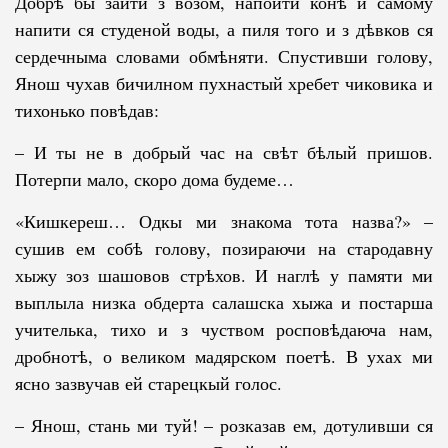
Добрѣ бы зайти з возом, напоити конѣ и самому
напити ся студеной воды, а пиля того и з дѣвков ся
сердечныма словами обмѣняти. Спустивши голову,
Янош чухав бичилном пухнастый хребет чиковика и
тихонько повѣдав:
– И ты не в добрый час на свѣт бѣлый пришов.
Потерпи мало, скоро до­ма будеме…
«Кишкереш… Одкы ми знакома тота назва?» –
сушив ем собѣ голо­ву, позираючи на стародавну
хыжу зоз шашовов стрѣхов. И наглѣ у па­мя­ти ми
выплыла низка обдерта салашска хыжа и постарша
учителька, тихо и з чуством росповѣдаюча нам,
дробнотѣ, о великом мадярском поетѣ. В ухах ми
ясно зазвучав ей старецкый голос.
– Янош, стань ми туй! – розказав ем, дотуливши ся