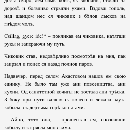
доста скоро, лем самы конѣ, як вкопаны, стояли на
дорозѣ и бо­язливо стрыгли ухами. Вздовж тополь,
над шанцом нес ся чиковик з бѣлов лысков на
гнѣдом чолѣ.
Csillag, gyere ide!* – покликав ем чиковика, натягши
рукы и запера­ю­чи му путь.
Чиковик став, недовѣрливо посмотрѣв на мня, пак
заирзал и понес ся назад полнов паров.
Надвечер, перед селом Акастовом нашов ем свою
единку. Не было там уже ани повозництва, ани
кухни. Од санитетной кочигы не зостала ани трѣска.
З боку при пути валяло ся колесо и лежала здута
кобыла з задер­ты­ма горѣ копытами.
– Айно, тото она, – прошептав ем, спознавши
кобылу и затрясла мнов зима.