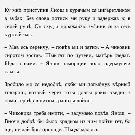
Ку мнѣ приступив Янош з курячым ся цигаретликом
в зубах. Без слова потиск ми руку и задержав ю в
своей руцѣ. Он схуд и поражаючо змѣнив ся за сесь
куртый час.
– Мав есь серенчу, – повѣв ми и затих. – А чиковик
сиротом зостав. Шмыгат по путеви, матѣрь гледат.
Бѣда з нами. – Янош наморщив чоло, здержуючи
слызы.
Зробило ми ся недобрѣ, якбы ми погыбнув вѣрный
товариш, котрый через тоты довгы рокы въедно з
нами терпѣв вшиткы трапоты войны.
– Чиковика треба имити, – задумано повѣв Янош. –
Вночи добрѣ бы бы­ло крадком из ним пойти гет, бо
щи, не дай Бог, пропаде. Шкода мало­го.