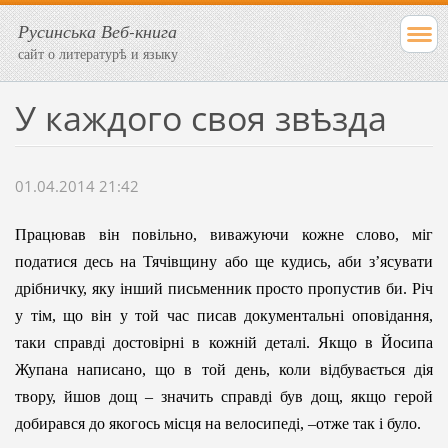
Русинська Веб-книга
сайт о литературѣ и языку
У каждого своя звѣзда
01.04.2014 21:42
Працював він повільно, виважуючи кожне слово, міг
податися десь на Тячівщину або ще кудись, аби з’ясувати
дрібничку, яку ін­ший письменник просто пропустив би. Річ
у тім, що він у той час пи­сав документальні оповідання,
таки справді достовірні в кожній деталі. Якщо в Йосипа
Жупана написано, що в той день, коли від­бу­вається дія
твору, йшов дощ – значить справді був дощ, якщо ге­рой
добирався до якогось місця на велосипеді, –отже так і було.