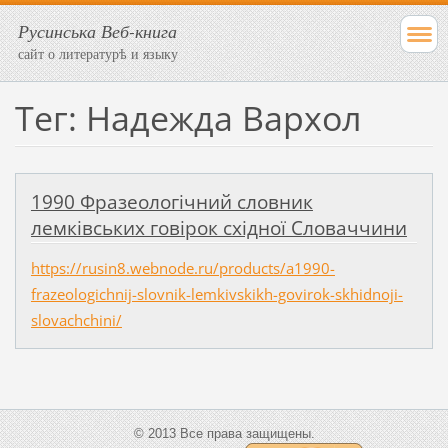
Русинська Веб-книга
сайт о литературѣ и языку
Тег: Надежда Вархол
1990 Фразеологічний словник
лемківських говірок східної Словаччини
https://rusin8.webnode.ru/products/a1990-
frazeologichnij-slovnik-lemkivskikh-govirok-skhidnoji-
slovachchini/
© 2013 Все права защищены.