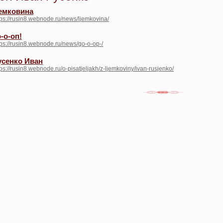
емковина
tps://rusin8.webnode.ru/news/ljemkovina/
-о-оп!
tps://rusin8.webnode.ru/news/go-o-op-/
усенко Иван
tps://rusin8.webnode.ru/o-pisatjeljakh/z-ljemkoviny/ivan-rusjenko/