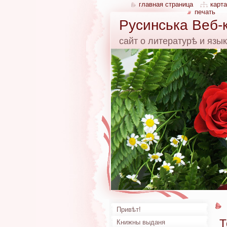
главная страница
карта
печать
Русинська Веб-
сайт о литературѣ и язы
Привѣт!
Т
Книжны выданя