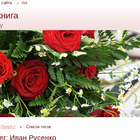
 сайта
rss
книга
ку
Привѣт!
Список тегов
ег: Иван Русенко