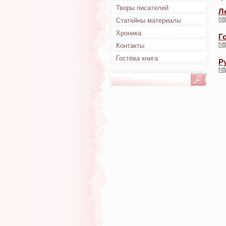
Творы писателей
Л
ht
Статейны материалы
Хроника
Го
ht
Контакты
Гостёва книга
Р
ht