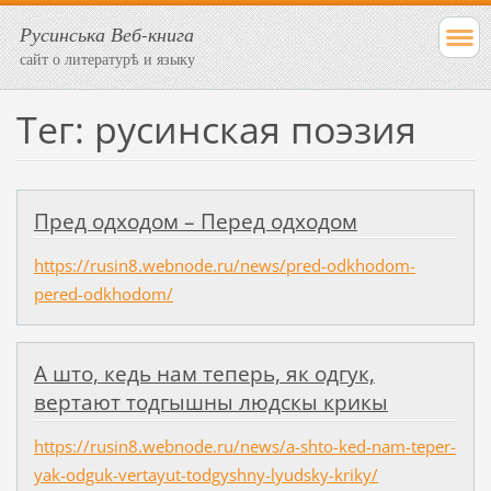
Русинська Веб-книга
сайт о литературѣ и языку
Тег: русинская поэзия
Пред одходом – Перед одходом
https://rusin8.webnode.ru/news/pred-odkhodom-
pered-odkhodom/
А што, кедь нам теперь, як одгук,
вертают тодгышны людскы крикы
https://rusin8.webnode.ru/news/a-shto-ked-nam-teper-
yak-odguk-vertayut-todgyshny-lyudsky-kriky/