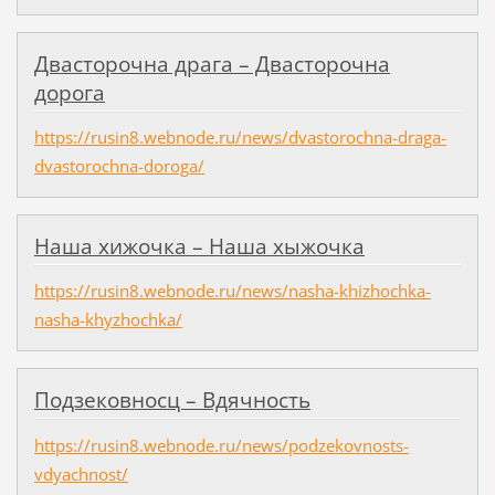
Двасторочна драга – Двасторочна
дорога
https://rusin8.webnode.ru/news/dvastorochna-draga-
dvastorochna-doroga/
Наша хижочка – Наша хыжочка
https://rusin8.webnode.ru/news/nasha-khizhochka-
nasha-khyzhochka/
Подзековносц – Вдячность
https://rusin8.webnode.ru/news/podzekovnosts-
vdyachnost/