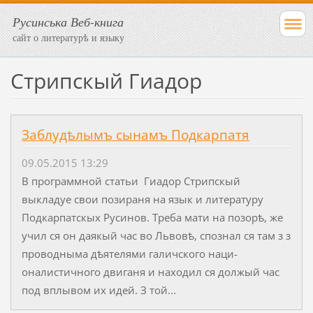
Русинська Веб-книга
сайт о литературѣ и языку
Стрипскый Гиадор
Заблудѣлымъ сынамъ Подкарпатя
09.05.2015 13:29
В программной статьи Гиадор Стрипскый
выкладуе свои позираня на язык и литературу
Подкарпатскых Русинов. Треба мати на позорѣ, же
учил ся он да­якый час во Львовѣ, спознал ся там з з
проводныма дѣятелями галичского на­ци­
оналистичного двиганя и находил ся должый час
под вплывом их идей. З той...