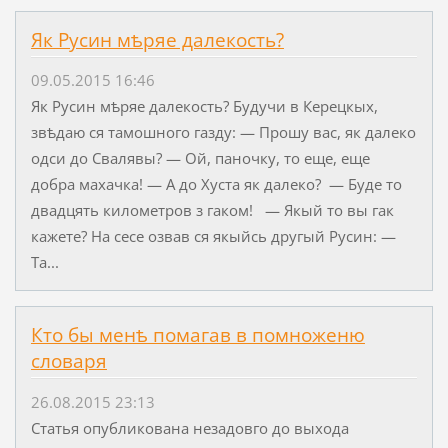
Як Русин мѣряе далекость?
09.05.2015 16:46
Як Русин мѣряе далекость? Будучи в Керецкых,
звѣдаю ся тамошного газду: — Прошу вас, як далеко
одси до Свалявы? — Ой, паночку, то еще, еще
добра махачка! — А до Хуста як далеко? — Буде то
двадцять километров з гаком! — Якый то вы гак
кажете? На сесе озвав ся якыйсь другый Русин: —
Та...
Кто бы менѣ помагав в помноженю
словаря
26.08.2015 23:13
Статья опубликована незадовго до выхода