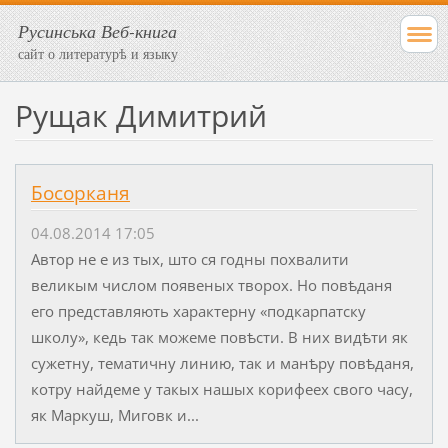
Русинська Веб-книга
сайт о литературѣ и языку
Рущак Димитрий
Босорканя
04.08.2014 17:05
Автор не е из тых, што ся годны похвалити
великым числом появеных тво­рох. Но повѣданя
его пред­ставляють характерну «подкарпатску
школу», кедь так можеме повѣсти. В них видѣти як
сужетну, тематичну линию, так и манѣру повѣданя,
котру найдеме у такых нашых корифеех сво­го часу,
як Маркуш, Миговк и...