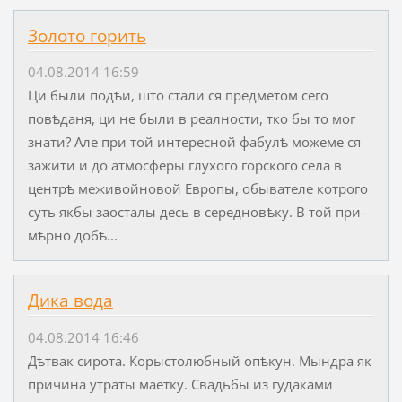
Золото горить
04.08.2014 16:59
Ци были подѣи, што стали ся предметом сего
повѣданя, ци не были в реал­ности, тко бы то мог
знати? Але при той интересной фабулѣ можеме ся
зажити и до атмосферы глухого горского села в
центрѣ меживойновой Европы, обывателе котрого
суть якбы заосталы десь в середновѣку. В той при­
мѣрно добѣ...
Дика вода
04.08.2014 16:46
Дѣтвак сирота. Корыстолюбный опѣкун. Мындра як
причина утраты ма­е­тку. Свадьбы из гудаками