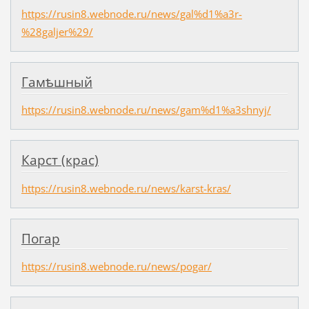
https://rusin8.webnode.ru/news/gal%d1%a3r-
%28galjer%29/
Гамѣшный
https://rusin8.webnode.ru/news/gam%d1%a3shnyj/
Карст (крас)
https://rusin8.webnode.ru/news/karst-kras/
Погар
https://rusin8.webnode.ru/news/pogar/