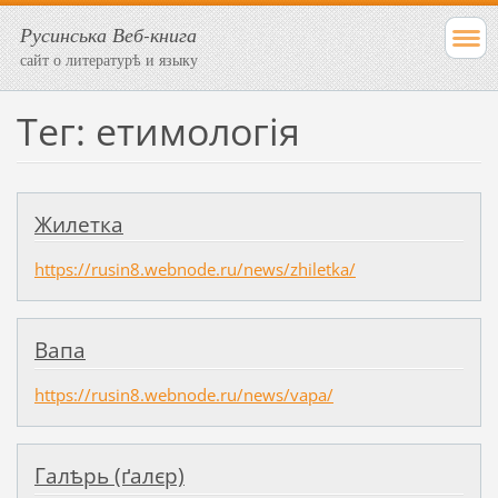
Русинська Веб-книга
сайт о литературѣ и языку
Тег: етимологія
Жилетка
https://rusin8.webnode.ru/news/zhiletka/
Вапа
https://rusin8.webnode.ru/news/vapa/
Галѣрь (ґалєр)